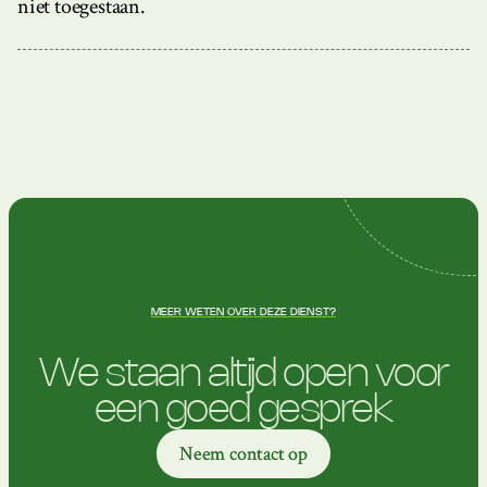
niet toegestaan.
MEER WETEN OVER DEZE DIENST?
We staan altijd open voor
een goed gesprek
Neem contact op
Neem contact op