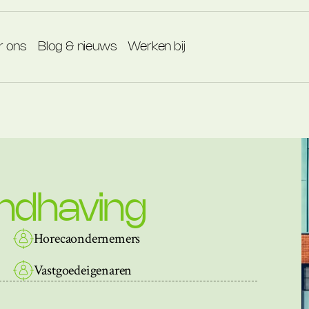
r ons
Blog & nieuws
Werken bij
andhaving
Horecaondernemers
Vastgoedeigenaren