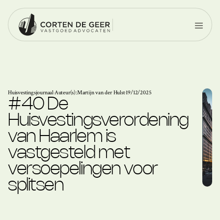
Huisvestingsjournaal
·
Auteur(s):
Martijn van der Hulst
·
19/12/2025
#40 De
Huisvestingsverordening
van Haarlem is
vastgesteld met
versoepelingen voor
splitsen