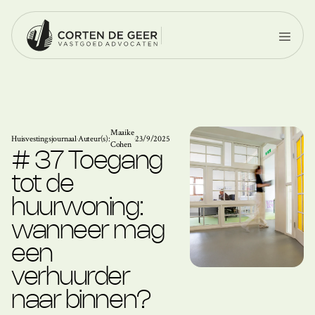
Maaike
Huisvestingsjournaal
·
Auteur(s):
·
23/9/2025
Cohen
# 37 Toegang
tot de
huurwoning:
wanneer mag
een
verhuurder
naar binnen?